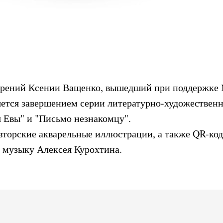
орений Ксении Ващенко, вышедший при поддержке
яется завершением серии литературно-художествен
 Евы" и "Письмо незнакомцу".
вторские акварельные иллюстрации, а также QR-код
д музыку Алексея Курохтина.