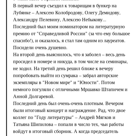
В первый вечер съездил к товарищам в бункер на
Лубянке – Алексею Колобродову, Олегу Демидову,
Александру Пелевину, Алексею Небыкову...
Последний был моим номинатором на литературную
премию от "Справедливой России" (за что ему большое
спасибо!), и оказалось, я стал там одним из лауреатов.
Посидели очень душевно.
На второй день выяснилось, что я заболел – весь день
просидел в номере и никуда, в том числе на семинары,
не ходил. На третий день решил ближе к вечеру
попробовать выйти из сумрака – забрал авторские
экземпляры в "Новом мире" и "Юности". Потом
немного погуляли с отличными Мршавко Штапичем и
Анной Долгаревой.
Последний день был очень-очень плотным. Вечером
были итоговый концерт и награждение. Рад, что двое
коллег по "Году литературы" – Андрей Мягков и
Татьяна Шипилова – попали в число тех, чьи работы
войдут в итоговый сборник. А когда председатель