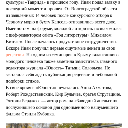
культуры «Таврида» в прошлом году. Иван подал заявку в
последний момент и прошел. От Волгоградской области
из заявленных 14 человек после конкурсного отбора к
Черному морю в бухту Капсель отправились всего двое.
Именно там, на форуме, молодой литкритик познакомился
с шеф-редактором сайта «Год литературы» Михаилом
Визелем. После началось продуктивное сотрудничество.
Вскоре Иван получил первые ощутимые деньги за свои
рецензии
. На одном из семинаров в Крыму талантливого
молодого человека также заметила заместитель главного
редактора журнала «Юность» Татьяна Соловьева. Не
заставила себя ждать публикация рецензии и небольшой
подборки стихов.
В свое время в «Юности» печатались Анна Ахматова,
Роберт Рождественский, Кир Булычев, братья Стругацкие,
Энтони Берджесс — автор романа «Заводный апельсин»,
послужившего основой для одноименного нашумевшего
фильма Стэнли Кубрика.