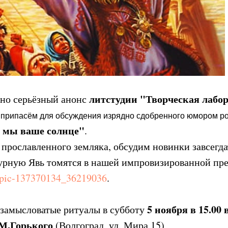
литстудии "Творческая лабо
ьно серьёзный анонс
 припасём для обсуждения изрядно сдобренного юмором 
 мы ваше солнце"
.
прославленного земляка, обсудим новинки завсегда
турную Явь томятся в нашей импровизированной пр
topic-137370134_36219036
.
5 ноября в 15.00
замысловатые ритуалы в субботу
М.Горького
(Волгоград, ул. Мира,15)