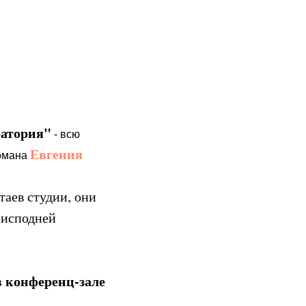
ратория"
- всю
Евгения
романа
таев студии, они
еисподней
 в конференц-зале