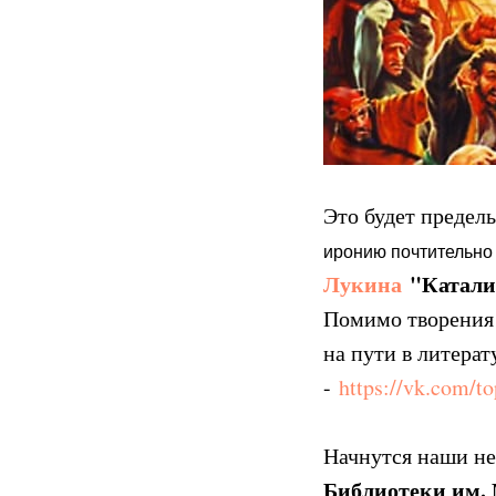
Это будет предел
иронию почтительно
Лукина
"Катали
Помимо творения 
на пути в литера
-
https://vk.com/
Начнутся наши не
Библиотеки им. 