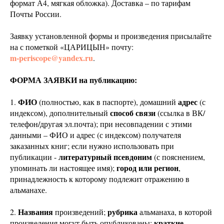
формат А4, мягкая обложка). Доставка – по тарифам
Почты России.
Заявку установленной формы и произведения присылайте
на с пометкой «ЦАРИЦЫН» почту:
m-periscope@yandex.ru
.
ФОРМА ЗАЯВКИ на публикацию:
ФИО
адрес
1.
(полностью, как в паспорте), домашний
(с
способ связи
индексом), дополнительный
(ссылка в ВК/
телефон/другая эл.почта); при несовпадении с этими
данными – ФИО и адрес (с индексом) получателя
заказанных книг; если нужно использовать при
литературный псевдоним
публикации -
(с пояснением,
город или регион
упоминать ли настоящее имя);
,
принадлежность к которому подлежит отражению в
альманахе.
Названия
рубрика
2.
произведений;
альманаха, в которой
краткие
произведения могут быть опубликованы;