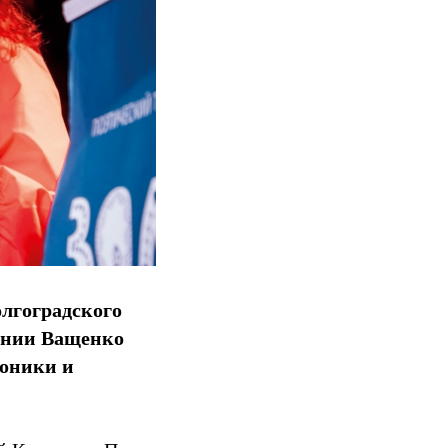
лгоградского
ении Ващенко
роники и