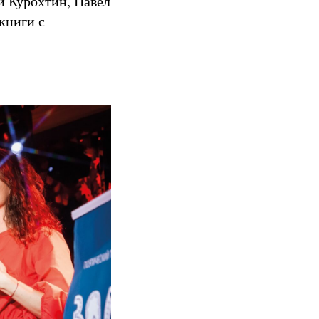
й Курохтин, Павел
книги с