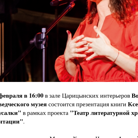
февраля в 16:00
Во
в зале Царицынских интерьеров
ведческого музея
Кс
состоится презентация книги
русалки"
"Театр литературной х
в рамках проекта
ентации"
.