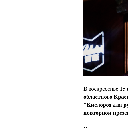
15 
В воскресенье
областного Крае
"Кислород для 
повторной през