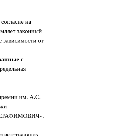
,
согласие на
рмляет законный
е зависимости от
ванные с
предельная
премии им. А.С.
вки
СЕРАФИМОВИЧ».
оответствующих