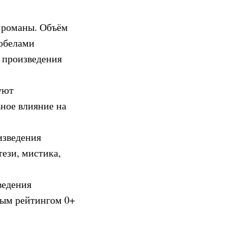
и романы. Объём
робелами
 произведения
уют
ьное влияние на
изведения
ези, мистика,
ведения
тным рейтингом 0+