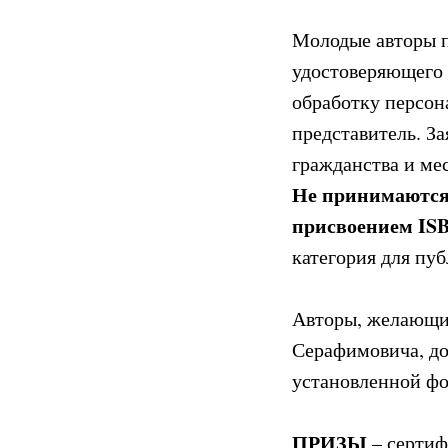
Молодые авторы п
удостоверяющего 
обработку персон
представитель. За
гражданства и ме
Не принимаются 
присвоением ISB
категория для пу
Авторы, желающие
Серафимовича, 
установленной ф
ПРИЗЫ
– сертиф