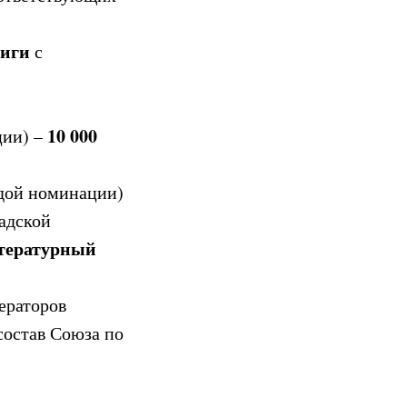
ниги
с
10 000
ции) –
ждой номинации)
адской
тературный
ераторов
состав Союза по