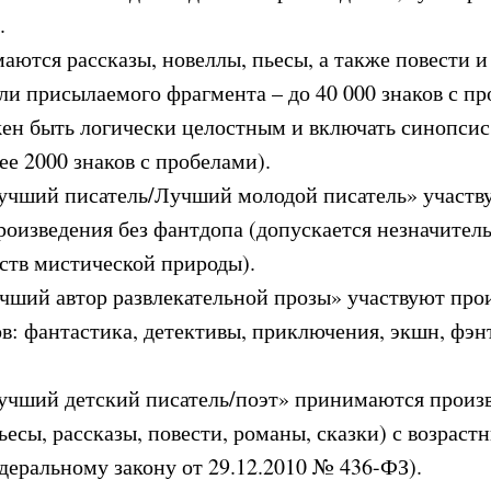
.
ются рассказы, новеллы, пьесы, а также повести 
ли присылаемого фрагмента – до 40 000 знаков с п
ен быть логически целостным и включать синопсис
ее 2000 знаков с пробелами).
учший писатель/Лучший молодой писатель» участв
роизведения без фантдопа (допускается незначител
ств мистической природы).
ший автор развлекательной прозы» участвуют про
: фантастика, детективы, приключения, экшн, фэнт
учший детский писатель/поэт» принимаются произ
ьесы, рассказы, повести, романы, сказки) с возрас
деральному закону от 29.12.2010 № 436-ФЗ).