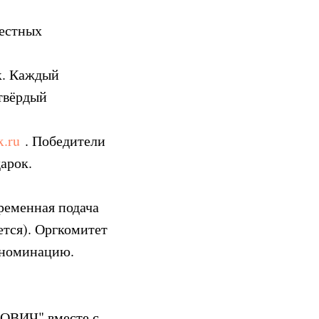
вестных
к
. Каждый
твёрдый
x.ru
. Победители
арок.
ременная подача
ется). Оргкомитет
 номинацию.
ОВИЧ" вместе с