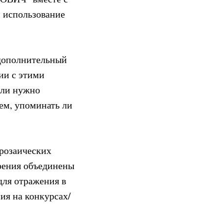
 использование
 дополнительный
нии с этими
сли нужно
ем, упоминать ли
розаических
рения объединены
для отражения в
ия на конкурсах/