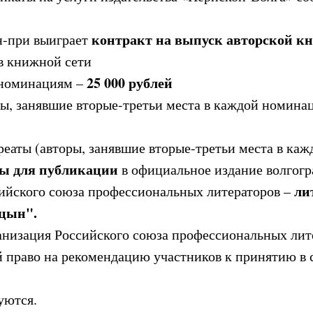
контракт на выпуск авторской к
н-при выиграет
в книжной сети
25 000 рублей
 номинациям –
ры, занявшие вторые-третьи места в каждой номина
реаты (авторы, занявшие вторые-третьи места в ка
ы для публикации
в официальное издание волгогр
ли
ийского союза профессиональных литераторов –
цын".
анизация Российского союза профессиональных лит
ой право на рекомендацию участников к принятию в 
уются.