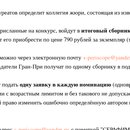
уреатов определит коллегия жюри, состоящая из из
итоговый сборни
рисланные на конкурс, войдут в
его приобрести по цене 790 рублей за экземпляр (
 можно через электронную почту
s-periscope@yande
датели Гран-При получат по одному сборнику в под
одну заявку в каждую номинацию
 подать
(однов
ии с возрастным лимитом и без такового не допуска
ой право изменить ошибочно определённую автором
 адрес
s-periscope@yandex.ru
с пометкой "СЕРАФИМ