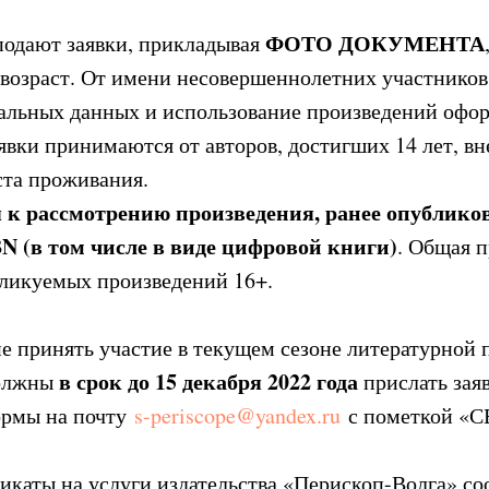
ФОТО ДОКУМЕНТА
одают заявки, прикладывая
возраст. От имени несовершеннолетних участников 
альных данных и использование произведений офо
явки принимаются от авторов, достигших 14 лет, вн
ста проживания.
к рассмотрению произведения, ранее опублико
N (в том числе в виде цифровой книги)
. Общая 
бликуемых произведений 16+.
 принять участие в текущем сезоне литературной 
в срок до 15 декабря 2022 года
должны
прислать зая
ормы на почту
s-periscope@yandex.ru
с пометкой «
икаты на услуги издательства «Перископ-Волга» с